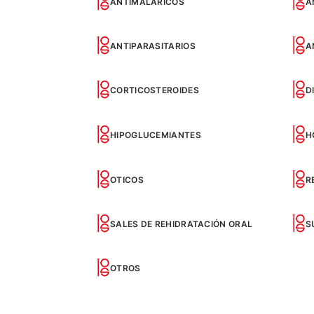
ANTIMALARICOS
A
ANTIPARASITARIOS
A
CORTICOSTEROIDES
D
HIPOGLUCEMIANTES
H
OTICOS
R
SALES DE REHIDRATACIÓN ORAL
S
OTROS