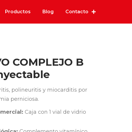
Productos
Blog
Contacto
VO COMPLEJO B
nyectable
is, polineuritis y miocarditis por
mia perniciosa.
mercial:
Caja con 1 vial de vidrio
ógica:
Complemento vitamínico,