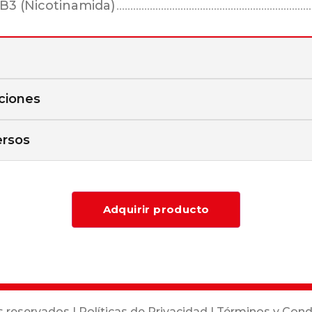
B3 (Nicotinamida)
ciones
ersos
Adquirir producto
s reservados |
Políticas de Privacidad
|
Términos y Cond