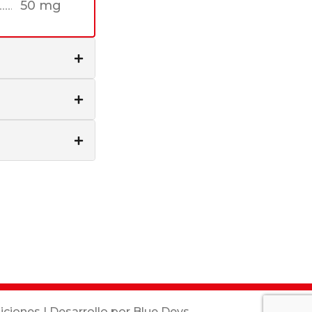
50 mg
iciones
| Desarrollo por
Blue Devs