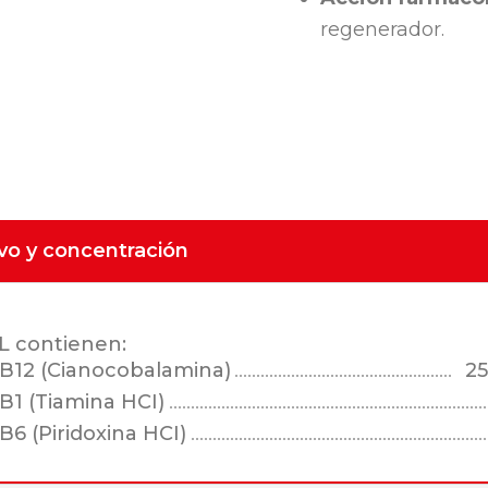
regenerador.
ivo y concentración
L contienen:
 B12 (Cianocobalamina)
2
B1 (Tiamina HCI)
B6 (Piridoxina HCI)