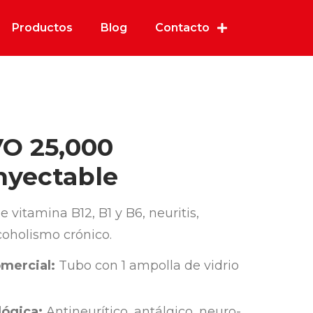
Productos
Blog
Contacto
O 25,000
nyectable
 vitamina B12, B1 y B6, neuritis,
lcoholismo crónico.
mercial:
Tubo con 1 ampolla de vidrio
ógica:
Antineurítico, antálgico, neuro-