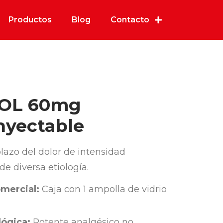
Productos
Blog
Contacto
OL 60mg
nyectable
lazo del dolor de intensidad
e diversa etiología.
mercial:
Caja con 1 ampolla de vidrio
ógica:
Potente analgésico no