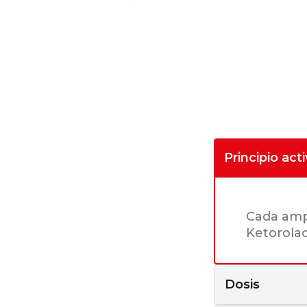
Principio act
Cada amp
Ketorola
Dosis