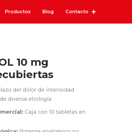
Productos
Blog
Contacto
L 10 mg
ecubiertas
lazo del dolor de intensidad
e diversa etiología.
mercial:
Caja con 10 tabletas en
ógica:
Potente analgésico no