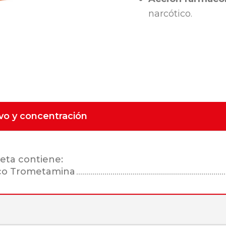
narcótico.
ivo y concentración
eta contiene:
co Trometamina