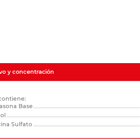
ivo y concentración
contiene:
asona Base
ol
ina Sulfato