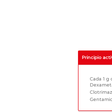
Principio act
Cada 1 g 
Dexamet
Clotrimaz
Gentamic