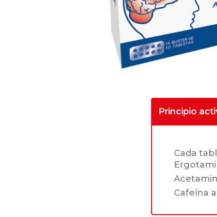
Principio act
Cada tabl
Ergotami
Acetami
Cafeína a