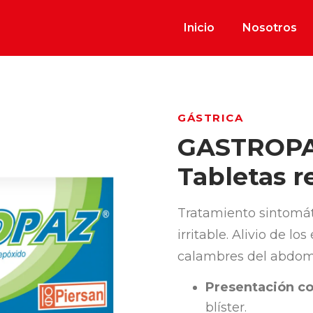
Inicio
Nosotros
GÁSTRICA
GASTROPA
Tabletas r
Tratamiento sintomát
irritable. Alivio de l
calambres del abdom
Presentación co
blíster.