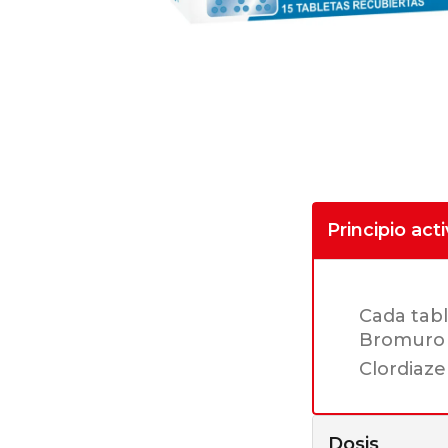
Principio act
Cada tabl
Bromuro d
Clordiaze
Dosis