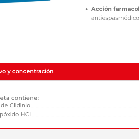
Acción farmacol
antiespasmódico
ivo y concentración
eta contiene:
e Clidinio
póxido HCl