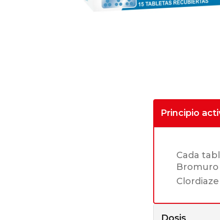
Principio act
Cada tabl
Bromuro d
Clordiaze
Dosis