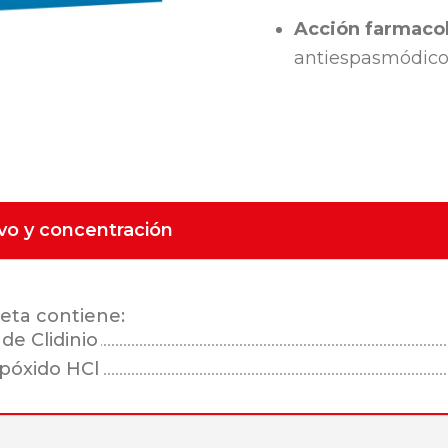
Acción farmacol
antiespasmódico
ivo y concentración
eta contiene:
e Clidinio
póxido HCl