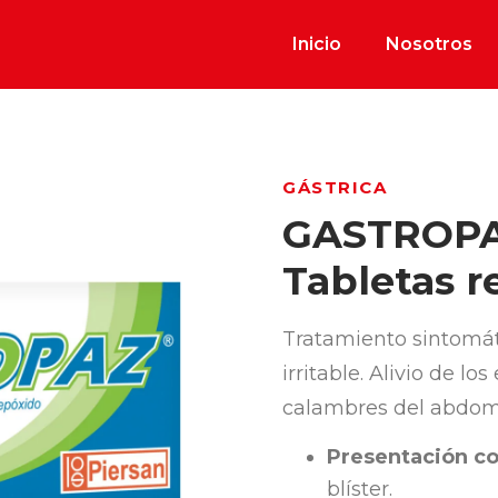
Inicio
Nosotros
GÁSTRICA
GASTROPA
Tabletas r
Tratamiento sintomát
irritable. Alivio de l
calambres del abdom
Presentación co
blíster.