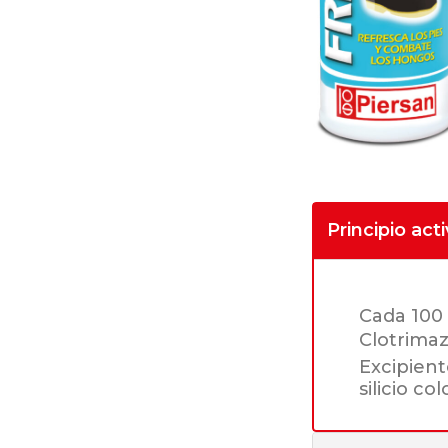
Principio act
Cada 100
Clotrimaz
Excipient
silicio co