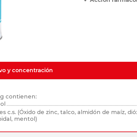
Acción farmacol
ivo y concentración
 g contienen:
ol
es c.s. (Óxido de zinc, talco, almidón de maíz, di
loidal, mentol)