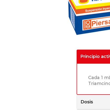
Principio act
Cada 1 m
Triamcin
Dosis