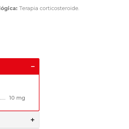
ógica:
Terapia corticosteroide.
10 mg