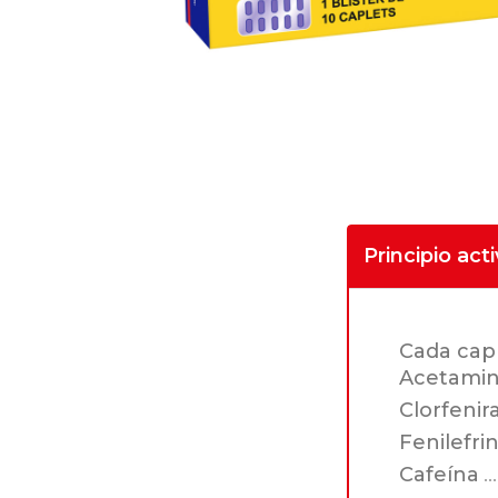
Principio act
Cada capl
Acetami
Clorfeni
Fenilefri
Cafeína