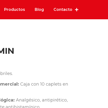
Productos
Blog
Contacto
MIN
briles.
mercial:
Caja con 10 caplets en
ógica:
Analgésico, antipirético,
e,antihistamínico.