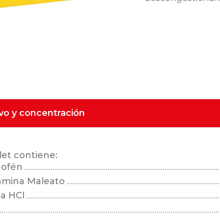
ivo y concentración
et contiene:
nofén
ramina Maleato
na HCl