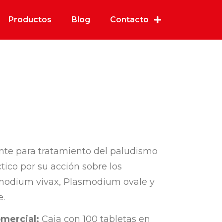
Productos
Blog
Contacto
ente para tratamiento del paludismo
tico por su acción sobre los
modium vivax, Plasmodium ovale y
.
mercial:
Caja con 100 tabletas en