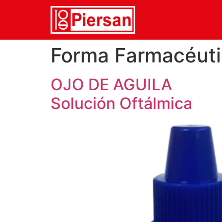
Forma Farmacéut
OJO DE AGUILA
Solución Oftálmica