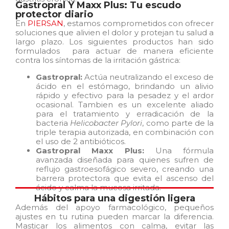
Gastropral Y Maxx Plus: Tu escudo
protector diario
En
PIERSAN
, estamos comprometidos con ofrecer
soluciones que alivien el dolor y protejan tu salud a
largo plazo. Los siguientes productos han sido
formulados para actuar de manera eficiente
contra los síntomas de la irritación gástrica:
Gastropral:
Actúa neutralizando el exceso de
ácido en el estómago, brindando un alivio
rápido y efectivo para la pesadez y el ardor
ocasional.
Tambien es un excelente aliado
para el tratamiento y erradicación de la
bacteria
Helicobacter Pylori
, como parte de la
triple terapia autorizada, en combinación con
el uso de 2 antibióticos.
Gastropral Maxx Plus:
Una fórmula
avanzada diseñada para quienes sufren de
reflujo gastroesofágico severo, creando una
barrera protectora que evita el ascenso del
ácido y calma la mucosa irritada.
Hábitos para una digestión ligera
Además del apoyo farmacológico, pequeños
ajustes en tu rutina pueden marcar la diferencia.
Masticar los alimentos con calma, evitar las